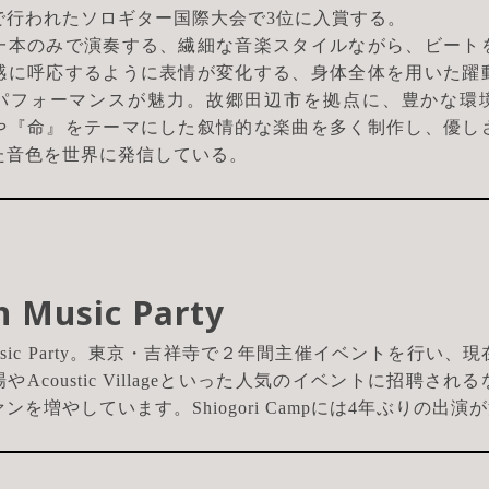
で行われたソロギター国際大会で3位に入賞する。
一本のみで演奏する、繊細な音楽スタイルながら、ビート
感に呼応するように表情が変化する、身体全体を用いた躍
パフォーマンスが魅力。故郷田辺市を拠点に、豊かな環
や『命』をテーマにした叙情的な楽曲を多く制作し、優し
た音色を世界に発信している。
sh Music Party
h Music Party。東京・吉祥寺で２年間主催イベントを行い、
やAcoustic Villageといった人気のイベントに招聘され
ンを増やしています。Shiogori Campには4年ぶりの出演