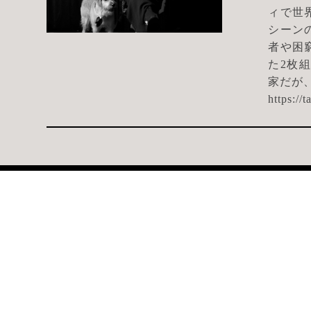
ィで世
シーン
者や困
た2枚組
家だが、
https://t