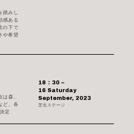
を踏みし
動感ある
境の下で
さや希望
18：30 –
16 Saturday
現在は森、
September, 2023
るなど、各
芝生ステージ
が決定