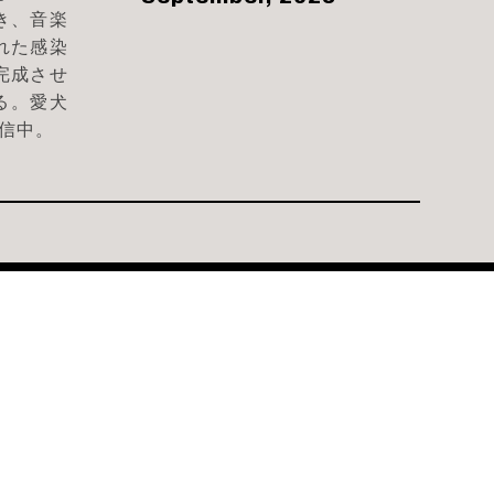
き、音楽
れた感染
完成させ
する。愛犬
発信中。