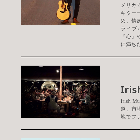
メリカ
ギター
め、情
ライブ
『心』
に満ち
Iri
Iris
道、市場
地でファ