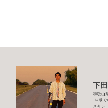
下
和歌山
14歳
メキシ