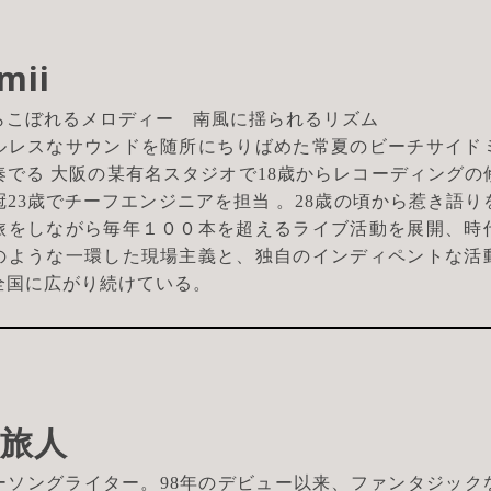
mii
らこぼれるメロディー 南風に揺られるリズム
ルレスなサウンドを随所にちりばめた常夏のビーチサイド
奏でる
大阪の某有名スタジオで18歳からレコーディングの
冠23歳でチーフエンジニアを担当 。
28歳の頃から惹き語り
旅をしながら毎年１００本を超えるライブ活動を展開、時
のような一環した現場主義と、独自のインディペントな活
全国に広がり続けている。
尾旅人
ーソングライター。98年のデビュー以来、ファンタジック