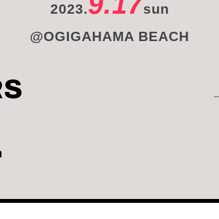
9.17
2023.
sun
@OGIGAHAMA BEACH
RS
n
n