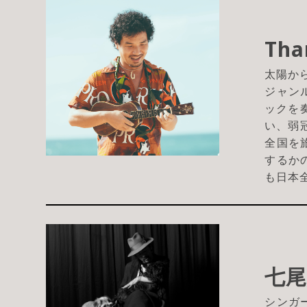
Tha
太陽か
ジャン
ックを
い、弱
全国を
するか
も日本
七
シンガ