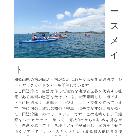
ー
ス
メ
イ
ト
和歌山県の南紀田辺～南紀白浜にわたり広がる田辺湾で、シ
ーカヤックガイドツアーを開催しています！
ここ田辺湾は、自然が作った複雑な地形と世界を代表する暖
流である黒潮の恩恵を受けている、大変素晴らしい海です。
さらに田辺湾は、素晴らしいジオ・エコ・文化を持っていま
す。特に国の天然記念物の「神島」は手つかずの自然が残っ
た、田辺湾随一のパワースポットです。この素晴らしい田辺
湾をシーカヤックに乗って、海抜0ｍからの眺めを見なが
ら、自然を感じて頂ける様にガイドが同行し、案内をさせて
頂くツアーです。シーカヤックという最低限の補助具を使