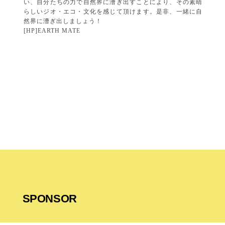
い、自分たちの力で自然界に漕ぎ出すことにより、その素晴
らしいジオ・エコ・文化を感じて頂けます。是非、一緒に自
然界に漕ぎ出しましょう！
[HP]
EARTH MATE
SPONSOR